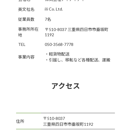
iIi Co. Ltd.
英文社名
従業員数
7名
事務所所在
〒510-8037 三重県四日市市垂坂町
1192
地
TEL
050-3568-7778
・軽貨物配送
事業内容
・引越し、移転など各種配送、運搬
アクセス
〒510-8037
住所
三重県四日市市垂坂町1192